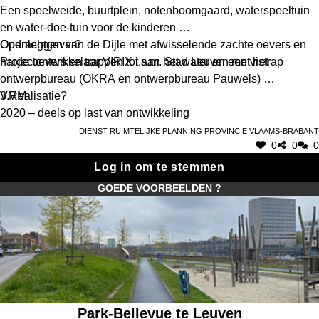
Een speelweide, buurtplein, notenboomgaard, waterspeeltuin
en water-doe-tuin voor de kinderen
Openleggen van de Dijle met afwisselende zachte oevers en
Opdrachtgever?
harde oevers en trappen tot aan het water en een vistrap
Projectontwikkelaar VIRIX i.s.m. Stad Leuven met het
ontwerpbureau (OKRA en ontwerpbureau Pauwels)
VMM
3.Realisatie?
2020 – deels op last van ontwikkeling
Dienst Ruimtelijke Planning Provincie Vlaams-Brabant
0
0
0
Log in om te stemmen
GOEDE VOORBEELDEN ?
Park-Bellevue te Leuven