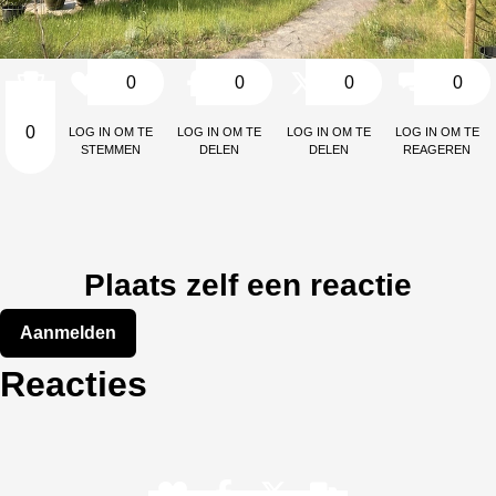
0
0
0
0
Log in om te
Log in om te
Log in om te
Log in om te
0
stemmen
delen
delen
reageren
Plaats zelf een reactie
Aanmelden
Reacties