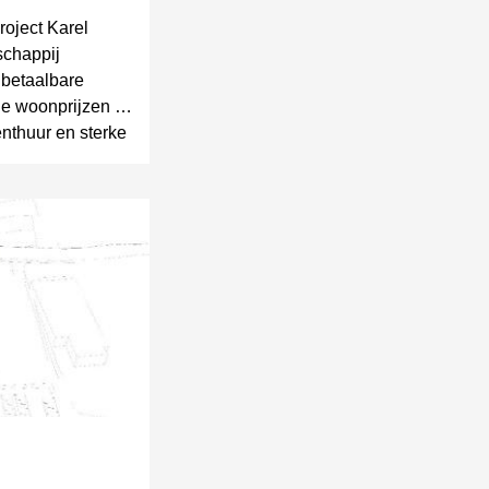
roject Karel
schappij
 betaalbare
de woonprijzen in
nthuur en sterke
ord op de