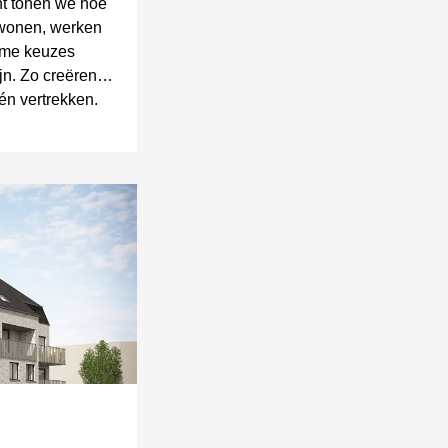
ht tonen we hoe
 wonen, werken
mme keuzes
jn. Zo creëren
n vertrekken.