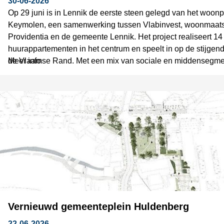
30-06-2026
Op 29 juni is in Lennik de eerste steen gelegd van het woonp
Keymolen, een samenwerking tussen Vlabinvest, woonmaat
Providentia en de gemeente Lennik. Het project realiseert 14
huurappartementen in het centrum en speelt in op de stijgen
de Vlaamse Rand. Met een mix van sociale en middensegme
Meer info
focus op duurzaamheid biedt het project een concreet antwo
woonnood.
Vernieuwd gemeenteplein Huldenberg
22-06-2026