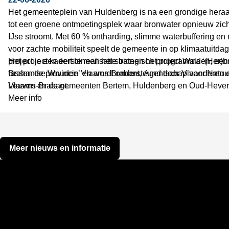
Het gemeenteplein van Huldenberg is na een grondige heraa
tot een groene ontmoetingsplek waar bronwater opnieuw zic
IJse stroomt. Met 60 % ontharding, slimme waterbuffering en 
voor zachte mobiliteit speelt de gemeente in op klimaatuitda
project is een eerste realisatie binnen het programma ‘(Her)
Het project kadert binnen het strategisch project Walden, e
Brabantse Wouden’ en wordt ondersteund door Vlaanderen e
tussen de provincie Vlaams‑Brabant, Agentschap voor Natuu
Vlaams‑Brabant.
Leuven en de gemeenten Bertem, Huldenberg en Oud‑Hever
Meer info
Meer nieuws en informatie