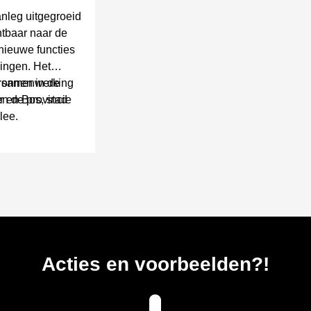
nleg uitgegroeid
htbaar naar de
nieuwe functies
gingen. Het
bronnen in de
en samenwerking
n de provincie
r en Bos, stad
lee.
Acties en voorbeelden?!