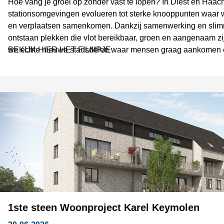
Hoe vang je groei op zonder vast te lopen? In Diest en Haac
stationsomgevingen evolueren tot sterke knooppunten waar
en verplaatsen samenkomen. Dankzij samenwerking en sli
ontstaan plekken die vlot bereikbaar, groen en aangenaam zi
we echte nieuwe stadsdelen waar mensen graag aankomen é
BEKIJK HIER HET FILMPJE
1ste steen Woonproject Karel Keymolen