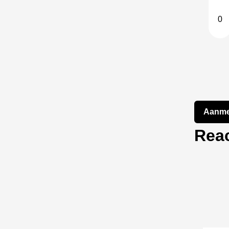
0
Aanme
Reac