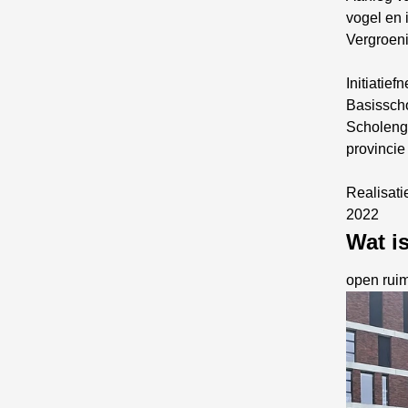
vogel en 
Vergroeni
Initiatief
Basisscho
Scholeng
provinci
Realisat
2022
Wat i
open rui