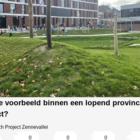
je voorbeeld binnen een lopend provinc
ct?
ch Project Zennevallei
0
0
0