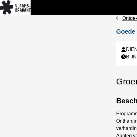
Ontdek
Goede 
DIE
BIJ
Groen
Beschr
Program
Onthardin
verhardi
Aanleg va