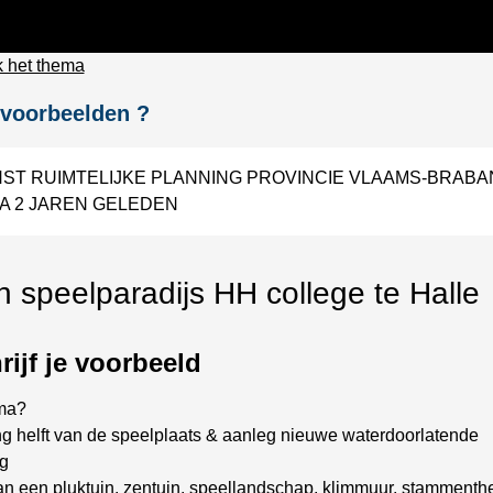
 het thema
voorbeelden ?
NST RUIMTELIJKE PLANNING PROVINCIE VLAAMS-BRABA
NA 2 JAREN GELEDEN
 speelparadijs HH college te Halle
ijf je voorbeeld
ma?
g helft van de speelplaats & aanleg nieuwe waterdoorlatende
ng
n een pluktuin, zentuin, speellandschap, klimmuur, stammenthe