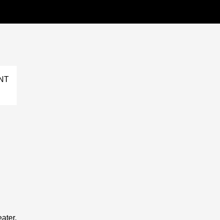
Kli
NT
ater,