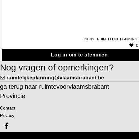
Bouwjaar: 2023
Bouwprogramma: cohousingproject ‘de Jetbees’ (4 woningen in
Beleidscontext: Landelijke Dorpskern
Dienst Ruimtelijke Planning
0
Log in om te stemmen
Nog vragen of opmerkingen?
ruimtelijkeplanning@vlaamsbrabant.be
ga terug naar ruimtevoorvlaamsbrabant
Provincie
Contact
Privacy
Deel op facebook