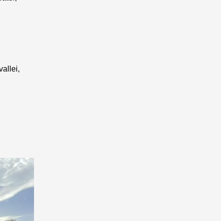
allei,