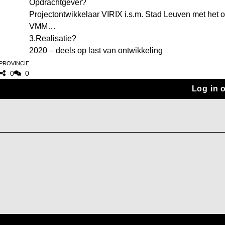
Opdrachtgever?
 totaal)
Projectontwikkelaar VIRIX i.s.m. Stad Leuven met h
VMM
3.Realisatie?
2020 – deels op last van ontwikkeling
 Provincie
0
0
Log in 