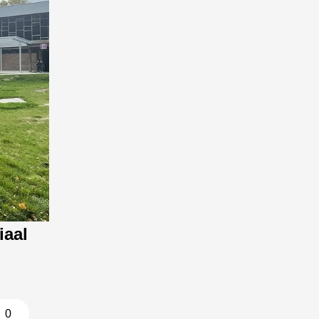
iaal
0