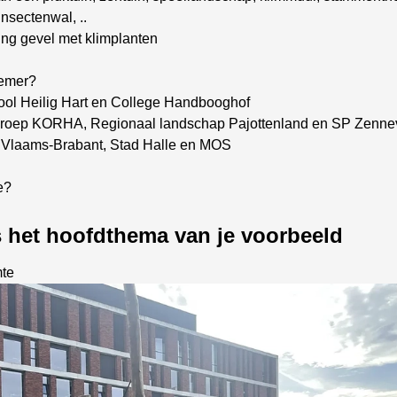
insectenwal, ..
ng gevel met klimplanten
nemer?
ol Heilig Hart en College Handbooghof
roep KORHA, Regionaal landschap Pajottenland en SP Zennev
e Vlaams-Brabant, Stad Halle en MOS
ie?
s het hoofdthema van je voorbeeld
mte