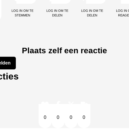
Log in om te
Log in om te
Log in om te
Log in 
stemmen
delen
delen
reag
Plaats zelf een reactie
lden
ties
0
0
0
0