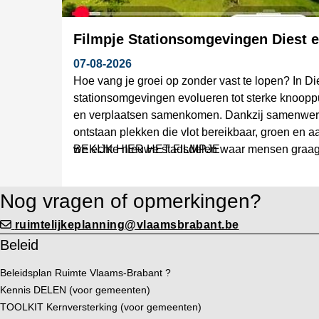
Filmpje Stationsomgevingen Diest 
07-08-2026
Hoe vang je groei op zonder vast te lopen? In D
stationsomgevingen evolueren tot sterke knoop
en verplaatsen samenkomen. Dankzij samenwer
ontstaan plekken die vlot bereikbaar, groen en 
we echte nieuwe stadsdelen waar mensen graag
BEKIJK HIER HET FILMPJE
Nog vragen of opmerkingen?
ruimtelijkeplanning@vlaamsbrabant.be
Beleid
Beleidsplan Ruimte Vlaams-Brabant ?
Kennis DELEN (voor gemeenten)
TOOLKIT Kernversterking (voor gemeenten)