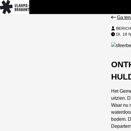
Ga ter
BERICH
DI, 18 
ONT
HUL
Het Geme
uitzien. 
Waar nu n
waterdoor
bodem. D
Departem