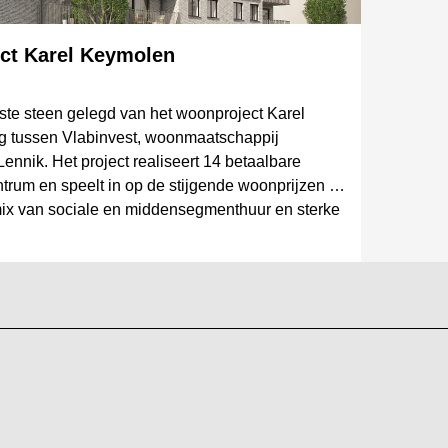
ct Karel Keymolen
rste steen gelegd van het woonproject Karel
 tussen Vlabinvest, woonmaatschappij
nnik. Het project realiseert 14 betaalbare
trum en speelt in op de stijgende woonprijzen in
ix van sociale en middensegmenthuur en sterke
het project een concreet antwoord op de