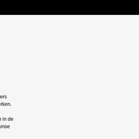
Kli
ers
rken.
 in de
aamse