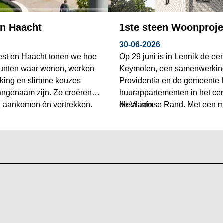
en Haacht
1ste steen Woonproje
30-06-2026
iest en Haacht tonen we hoe
Op 29 juni is in Lennik de ee
punten waar wonen, werken
Keymolen, een samenwerking
king en slimme keuzes
Providentia en de gemeente Le
aangenaam zijn. Zo creëren
huurappartementen in het cen
 aankomen én vertrekken.
de Vlaamse Rand. Met een m
Meer info
focus op duurzaamheid biedt 
woonnood.