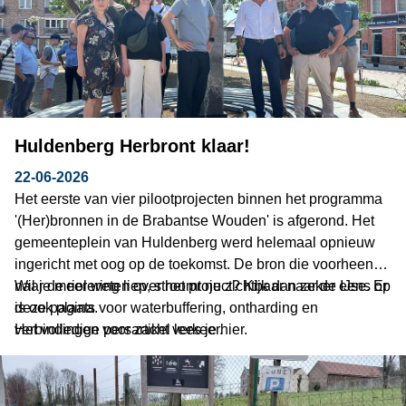
Huldenberg Herbront klaar!
22-06-2026
Het eerste van vier pilootprojecten binnen het programma
'(Her)bronnen in de Brabantse Wouden' is afgerond. Het
gemeenteplein van Huldenberg werd helemaal opnieuw
ingericht met oog op de toekomst. De bron die voorheen
naar de riolering liep, stroomt nu zichtbaar naar de IJse. Er
Wil je meer weten over het project? Kijk dan zeker eens op
is ook plaats voor waterbuffering, ontharding en
deze pagina.
verbindingen voor zacht verkeer.
Het volledige persartikel lees je hier.