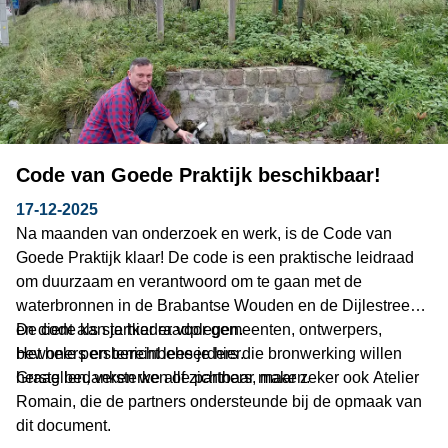
Code van Goede Praktijk beschikbaar!
17-12-2025
Na maanden van onderzoek en werk, is de Code van
Goede Praktijk klaar! De code is een praktische leidraad
om duurzaam en verantwoord om te gaan met de
waterbronnen in de Brabantse Wouden en de Dijlestreek,
en dient als startkader voor gemeenten, ontwerpers,
De code kan je hier raadplegen.
bewoners en terreinbeheerders die bronwerking willen
Het hele persbericht lees je hier.
herstellen, versterken of zichtbaar maken.
Graag bedanken we alle partners, maar zeker ook Atelier
Romain, die de partners ondersteunde bij de opmaak van
dit document.