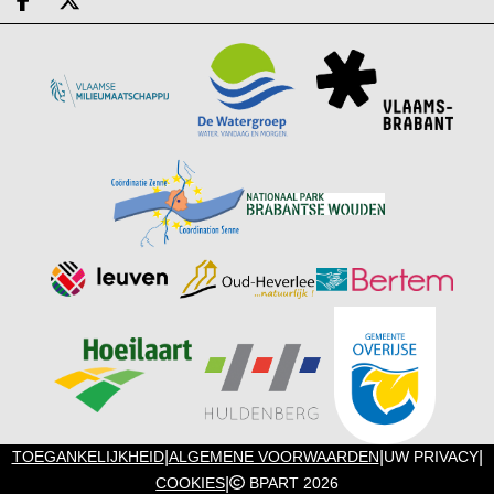
Deel op facebook
Deel op X
|
|
|
TOEGANKELIJKHEID
ALGEMENE VOORWAARDEN
UW PRIVACY
|
COOKIES
BPART 2026