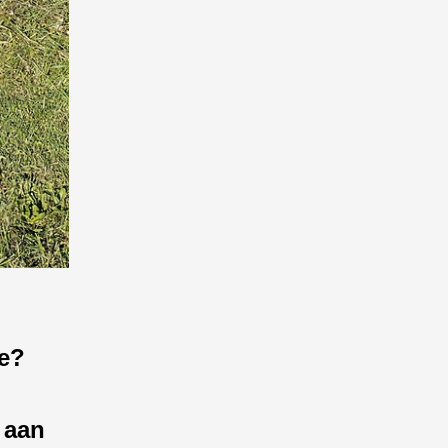
te?
 aan