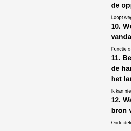
de op
Loopt weg
10. We
vand
Functie 
11. B
de ha
het l
Ik kan ni
12. Wa
bron 
Onduideli