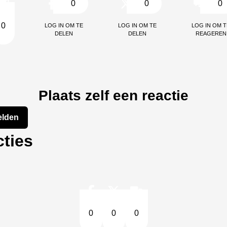
0
0
0
Log in om te
Log in om te
Log in om t
0
delen
delen
reageren
Plaats zelf een reactie
lden
ties
0
0
0