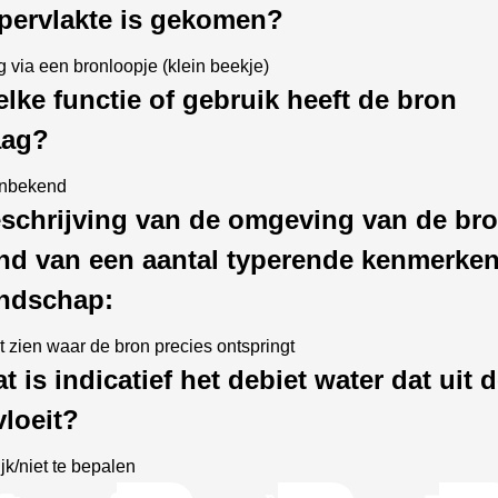
pervlakte is gekomen?
 via een bronloopje (klein beekje)
lke functie of gebruik heeft de bron
aag?
onbekend
eschrijving van de omgeving van de br
nd van een aantal typerende kenmerken
andschap:
et zien waar de bron precies ontspringt
t is indicatief het debiet water dat uit 
vloeit?
jk/niet te bepalen