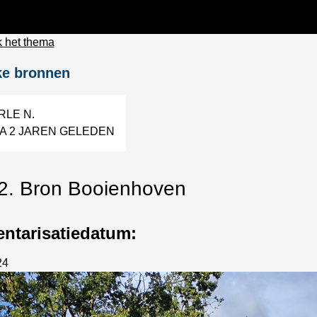
 het thema
ke bronnen
RLE N.
NA 2 JAREN GELEDEN
2. Bron Booienhoven
entarisatiedatum:
24