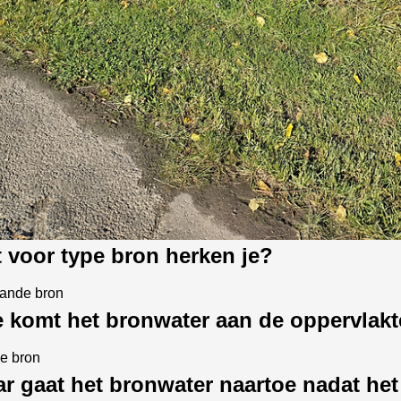
t voor type bron herken je?
aande bron
e komt het bronwater aan de oppervlak
ke bron
ar gaat het bronwater naartoe nadat het