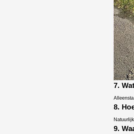
7. Wa
Alleenst
8. Ho
Natuurlij
9. Wa