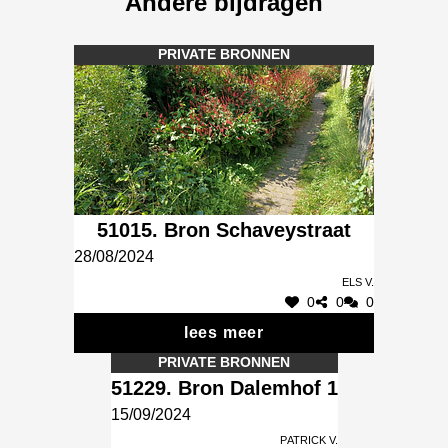
Andere bijdragen
PRIVATE BRONNEN
51015. Bron Schaveystraat
28/08/2024
Els V.
0
0
0
lees meer
PRIVATE BRONNEN
51229. Bron Dalemhof 1
15/09/2024
Patrick V.