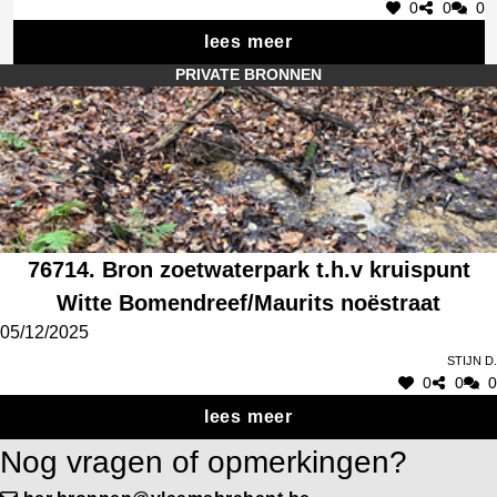
0
0
0
lees meer
PRIVATE BRONNEN
76714. Bron zoetwaterpark t.h.v kruispunt
Witte Bomendreef/Maurits noëstraat
05/12/2025
Stijn D.
0
0
0
lees meer
Nog vragen of opmerkingen?