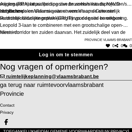
vrijgemaakt naar aanleiding van de verhuis van de NAVO-
Aanleg (RPA) https://perspective.brussels/nl/stadsprojecten/str
activiteiten.
ategische-polen/defensie-site en een Vlaams Gewestelijk
Het Brussels en Vlaams gewest wensen op de site een
Ruimtelijk Uitvoeringsplan (GRUP) voor de site en omgeving.
verdichte stedelijke ontwikkeling langs de goed bereikbare
Leopold 3-laan te combineren met een grootschalige open-
ruimte-corridor ten zuiden daarvan. Het zuidelijk deel van de
Meer info
Defensie-site wordt ontwikkeld tot ecologisch landschapspark
Provincie Vlaams-Brabant
0
0
0
met delen natuur en bos, delen park en delen stadslandbouw.
Log in om te stemmen
Nog vragen of opmerkingen?
ruimtelijkeplanning@vlaamsbrabant.be
ga terug naar ruimtevoorvlaamsbrabant
Provincie
Contact
Privacy
Deel op facebook
|
|
|
TOEGANKELIJKHEID
ALGEMENE VOORWAARDEN
UW PRIVACY