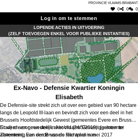
verblijfplaatsen langsheen de Zenne en de acties rond de
Provincie Vlaams-Brabant
0
0
0
steeds zuiver wordende rivier, wil de Vlaamse
Milieumaatschappij haar enthousiasme aantonen.
Log in om te stemmen
LOPENDE ACTIES IN UITVOERING
(ZELF TOEVOEGEN ENKEL VOOR PUBLIEKE INSTANTIES)
Ex-Navo - Defensie Kwartier Koningin
Elisabeth
De Defensie-site strekt zich uit over een gebied van 90 hectare
langs de Leopold III-laan en bevindt zich voor een deel in het
Brussels Hoofdstedelijk Gewest (gemeentes Evere en Brussel-
Stad) en voor een deel in het Vlaams Gewest (gemeente
Er werd een gewestelijk akkoord (24/5/2019) gesloten ter
Zaventem). Een derde van de site werd in mei 2017
afstemming van een Brussels Richtplan van