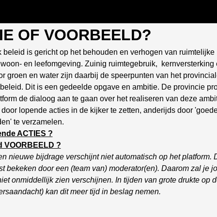
IE OF VOORBEELD?
k beleid is gericht op het behouden en verhogen van ruimtelijke 
woon- en leefomgeving. Zuinig ruimtegebruik, kernversterking
or groen en water zijn daarbij de speerpunten van het provincia
k beleid. Dit is een gedeelde opgave en ambitie. De provincie pro
latform de dialoog aan te gaan over het realiseren van deze ambit
 door lopende acties in de kijker te zetten, anderijds door 'goed
en' te verzamelen.
nde ACTIES ?
d VOORBEELD ?
 nieuwe bijdrage verschijnt niet automatisch op het platform.
st bekeken door een (team van) moderator(en). Daarom zal je j
iet onmiddellijk zien verschijnen. In tijden van grote drukte op de
ersaandacht) kan dit meer tijd in beslag nemen.
l op facebook