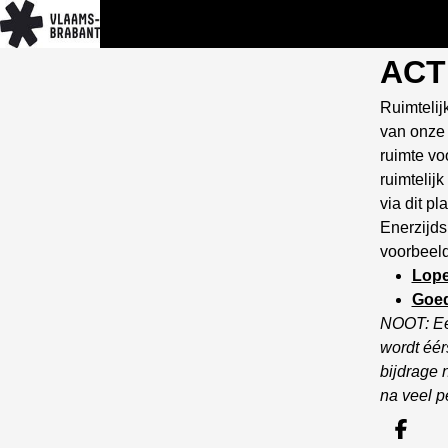
ACT
Ruimtelij
van onze 
ruimte vo
ruimtelij
via dit p
Enerzijds
voorbeeld
Lope
Goe
NOOT: Een
wordt éér
bijdrage n
na veel p
Dee