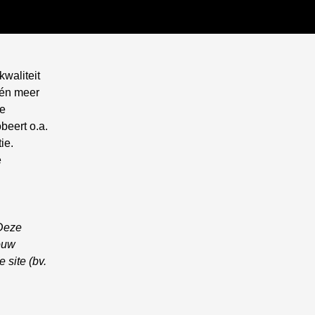
Kli
kwaliteit
 én meer
le
beert o.a.
ie.
e
 Deze
ouw
 site (bv.