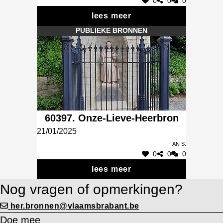
0
0
0
lees meer
PUBLIEKE BRONNEN
60397. Onze-Lieve-Heerbron
21/01/2025
An S.
0
0
0
lees meer
Nog vragen of opmerkingen?
her.bronnen@vlaamsbrabant.be
Doe mee