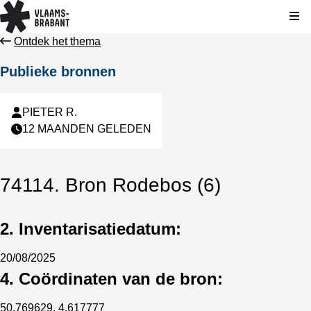
Kli
Ontdek het thema
Publieke bronnen
PIETER R.
12 MAANDEN GELEDEN
74114. Bron Rodebos (6)
2. Inventarisatiedatum:
20/08/2025
4. Coördinaten van de bron:
50.769629, 4.617777