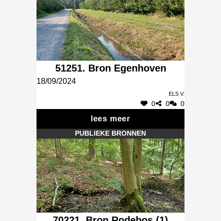
51251. Bron Egenhoven
18/09/2024
Els V.
0
0
0
lees meer
PUBLIEKE BRONNEN
70221. Bron Rodebos (1)