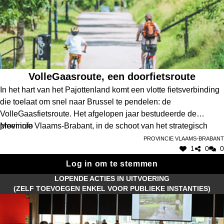
VolleGaasroute, een doorfietsroute
In het hart van het Pajottenland komt een vlotte fietsverbinding
die toelaat om snel naar Brussel te pendelen: de
VolleGaasfietsroute. Het afgelopen jaar bestudeerde de
provincie Vlaams-Brabant, in de schoot van het strategisch
Meer info
project Opgewekt Pajottenland, en samen met de gemeenten
Provincie Vlaams-Brabant
1
0
0
Galmaarden, Gooik, Lennik en Sint-Pieters-Leeuw, de
mogelijkheden voor deze nieuwe fietsverbinding.
Log in om te stemmen
LOPENDE ACTIES IN UITVOERING
(ZELF TOEVOEGEN ENKEL VOOR PUBLIEKE INSTANTIES)