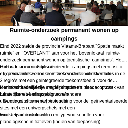
Ruimte-onderzoek permanent wonen op
campings
Eind 2022 stelde de provincie Vlaams-Brabant "Spatie maakt
ruimte" en "OVERLANT" aan voor het “bovenlokaal ruimte-
onderzoek permanent wonen op toeristische campings”. Het
doel was om voor 8 geselecteerde campings met (een risico
Het onderzoek mondde uit in:
op) permanent wonen, een toekomstvisie uit te werken.
• Een bovenlokale toekomstvisie voor de betrokken sites in de
2 regio’s met een geïntegreerde toekomstbeeld voor de
toeristisch-recreatieve mogelijkheden en aandacht voor
Het moet duidelijk zijn dat deze opdracht niet de opmaak van
betaalbaar en kleinschalig wonen.
ruimtelijke uitvoeringsplannen of andere
• Een voorstel van (her)bestemming voor de geïnventariseerde
uitvoeringsinstrumenten inhoudt.
sites met een ontwerpschets met een
voorstel van instrumenten en typevoorschriften voor
Eindrapport downloaden
planologische initiatieven (indien van toepassing)