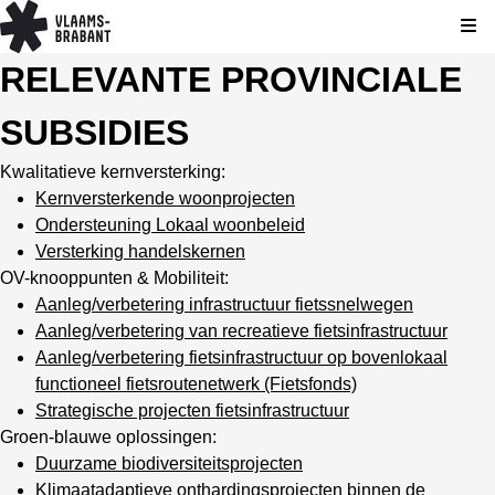
Kli
RELEVANTE PROVINCIALE
SUBSIDIES
Kwalitatieve kernversterking:
Kernversterkende woonprojecten
Ondersteuning Lokaal woonbeleid
Versterking handelskernen
OV-knooppunten & Mobiliteit:
Aanleg/verbetering infrastructuur fietssnelwegen
Aanleg/verbetering van recreatieve fietsinfrastructuur
Aanleg/verbetering fietsinfrastructuur op bovenlokaal
functioneel fietsroutenetwerk (Fietsfonds)
Strategische projecten fietsinfrastructuur
Groen-blauwe oplossingen:
Duurzame biodiversiteitsprojecten
Klimaatadaptieve onthardingsprojecten binnen de